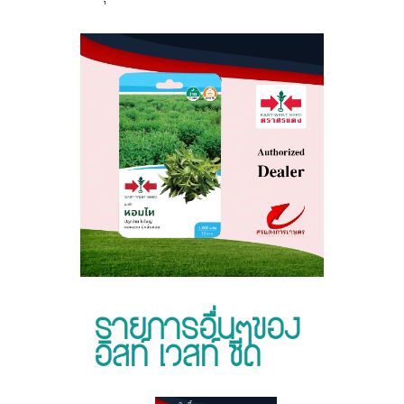
รายการอื่นๆของ
อิสท์ เวสท์ ซีด