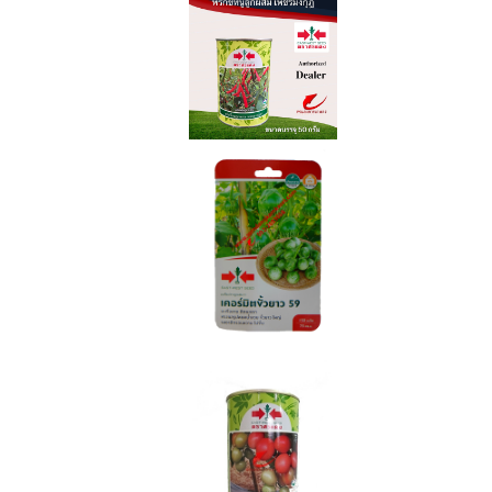
งกวา
แฟง