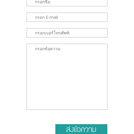
*This is not a valid name.
*This field is required.
*This is not a valid email.
*This field is required.
*This is not a valid phone.
*This field is required.
*The message is too short.
*This field is required.