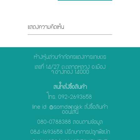
แสดงความคิดเห็น
ห้างหุ้นส่วนจำกัดศรแดงการเกษตร
เลขที่ 14/27 ต.ตลาดหลวง อ.เมือง
จ.อ่างทอง 14000
สนใจสั่งซื้อสินค้า
โทร. 092-2693658
line id: @sorndangkk สั่งซื้อสินค้า
ออนไลน์
080-0788388 สอบถามข้อมูล
084-1693658 ปรึกษาการปลูกพืชผัก