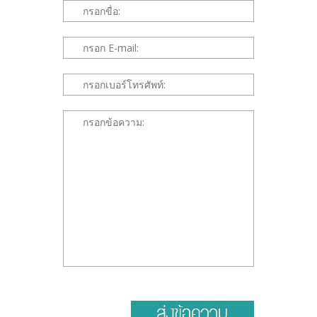
*This is not a valid name.
*This field is required.
*This is not a valid email.
*This field is required.
*This is not a valid phone.
*This field is required.
*The message is too short.
*This field is required.