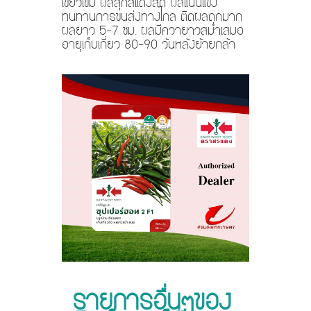
เขียวเข้ม ผลสุกสีเเดงสด ผลแน่นแข็ง
ทนทานการขนส่งทางไกล ติดผลดกมาก
ผลยาว 5-7 ซม. ผลมีควายาวสม่ำเสมอ
อายุเก็บเกี่ยว 80-90 วันหลังย้ายกล้า
รายการอื่นๆของ