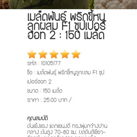
เมล็ดพันธ์ุ พริกขี้หนู
ลูกผสม F1 ซุปเปอร์
ฮอท 2 : 150 เมล็ด
รหัส : 10105177
ชื่อ : เมล็ดพันธ์ุ พริกขี้หนูลูกผสม F1 ซุป
เปอร์ฮอท 2
ขนาด : 150 เมล็ด
ราคา : 25.00 บาท /
คุณสมบัติ
ต้นเเข็งเเรง แตกเเขนงดี ทรงพุ่มกว้างปาน
กลาง ต้นสูง 70-80 ซม. ผลดิบสีเขียว-