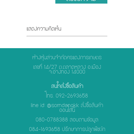
แสดงความคิดเห็น
ห้างหุ้นส่วนจำกัดศรแดงการเกษตร
เลขที่ 14/27 ต.ตลาดหลวง อ.เมือง
จ.อ่างทอง 14000
สนใจสั่งซื้อสินค้า
โทร. 092-2693658
line id: @sorndangkk สั่งซื้อสินค้า
ออนไลน์
080-0788388 สอบถามข้อมูล
084-1693658 ปรึกษาการปลูกพืชผัก