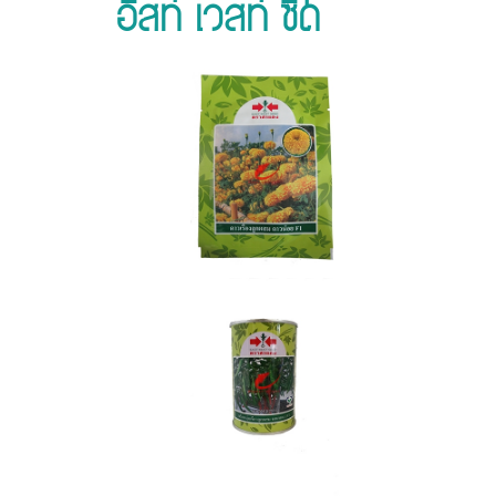
อิสท์ เวสท์ ซีด
เขือ