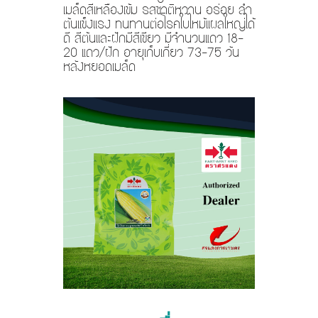
เมล็ดสีเหลืองเข้ม รสชาติหวาน อร่อย ลำ
ต้นเเข็งเเรง ทนทานต่อโรคใบไหม้เเผลใหญ่ได้
ดี สีต้นเเละฝักมีสีเขียว มีจำนวนแถว 18-
20 แถว/ฝัก อายุเก็บเกี่ยว 73-75 วัน
หลังหยอดเมล็ด