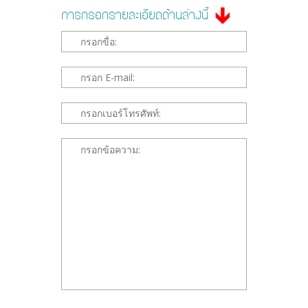
การกรอกรายละเอียดด้านล่างนี้
*This is not a valid name.
*This field is required.
*This is not a valid email.
*This field is required.
*This is not a valid phone.
*This field is required.
*The message is too short.
*This field is required.