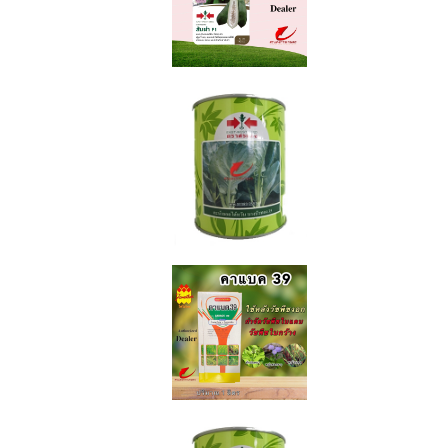
งกวา
กใหญ่