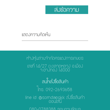
แสดงความคิดเห็น
ห้างหุ้นส่วนจำกัดศรแดงการเกษตร
เลขที่ 14/27 ต.ตลาดหลวง อ.เมือง
จ.อ่างทอง 14000
สนใจสั่งซื้อสินค้า
โทร. 092-2693658
line id: @sorndangkk สั่งซื้อสินค้า
ออนไลน์
080-0788388 สอบถามข้อมูล