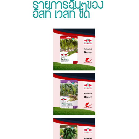
รายการอื่นๆของ
อิสท์ เวสท์ ซีด
บุ้ง
เขือ